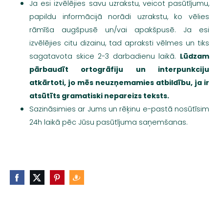
Ja esi izvēlējies savu uzrakstu, veicot pasūtījumu,
papildu informācijā norādi uzrakstu, ko vēlies
rāmīša augšpusē un/vai apakšpusē. Ja esi
izvēlējies citu dizainu, tad apraksti vēlmes un tiks
sagatavota skice 2-3 darbadienu laikā.
Lūdzam
pārbaudīt ortogrāfiju un interpunkciju
atkārtoti, jo mēs neuzņemamies atbildību, ja ir
atsūtīts gramatiski nepareizs teksts.
Sazināsimies ar Jums un rēķinu e-pastā nosūtīsim
24h laikā pēc Jūsu pasūtījuma saņemšanas.