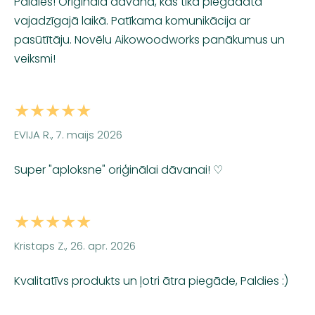
Paldies! Oriģināla dāvana, kas tika piegādāta
vajadzīgajā laikā. Patīkama komunikācija ar
pasūtītāju. Novēlu Aikowoodworks panākumus un
veiksmi!
★★★★★
EVIJA R., 7. maijs 2026
Super "aploksne" oriģinālai dāvanai! ♡
★★★★★
Kristaps Z., 26. apr. 2026
Kvalitatīvs produkts un ļotri ātra piegāde, Paldies :)