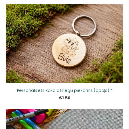
Personalizēts koka atslēgu piekariņš (apaļš) *
€1.50