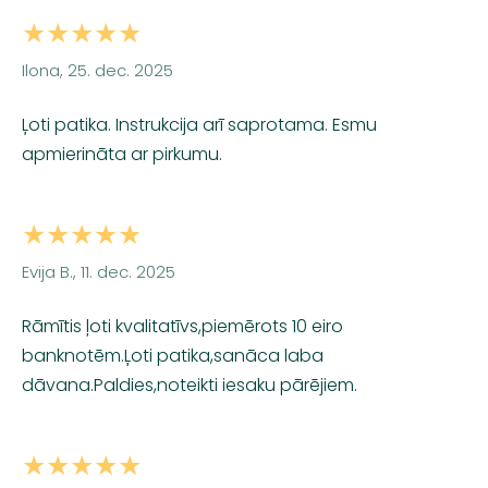
★★★★★
Ilona, 25. dec. 2025
Ļoti patika. Instrukcija arī saprotama. Esmu
apmierināta ar pirkumu.
★★★★★
Evija B., 11. dec. 2025
Rāmītis ļoti kvalitatīvs,piemērots 10 eiro
banknotēm.Ļoti patika,sanāca laba
dāvana.Paldies,noteikti iesaku pārējiem.
★★★★★