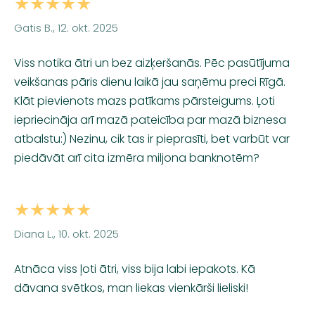
★★★★★
Gatis B., 12. okt. 2025
Viss notika ātri un bez aizķeršanās. Pēc pasūtījuma
veikšanas pāris dienu laikā jau saņēmu preci Rīgā.
Klāt pievienots mazs patīkams pārsteigums. Ļoti
iepriecināja arī mazā pateicība par mazā biznesa
atbalstu:) Nezinu, cik tas ir pieprasīti, bet varbūt var
piedāvāt arī cita izmēra miljona banknotēm?
★★★★★
Diana L., 10. okt. 2025
Atnāca viss ļoti ātri, viss bija labi iepakots. Kā
dāvana svētkos, man liekas vienkārši lieliski!