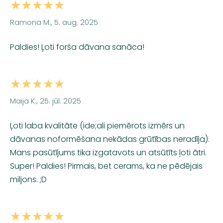
★★★★★
Ramona M., 5. aug. 2025
Paldies! Ļoti forša dāvana sanāca!
★★★★★
Maija K., 25. jūl. 2025
Ļoti laba kvalitāte (ide;ali piemērots izmērs un
dāvanas noformēšana nekādas grūtības neradīja).
Mans pasūtījums tika izgatavots un atsūtīts ļoti ātri.
Super! Paldies! Pirmais, bet cerams, ka ne pēdējais
miljons. ;D
★★★★★