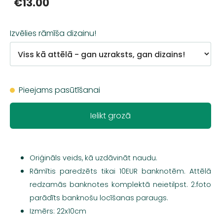
€13.00
Izvēlies rāmīša dizainu!
Pieejams pasūtīšanai
Ielikt grozā
Oriģināls veids, kā uzdāvināt naudu.
Rāmītis paredzēts tikai 10EUR banknotēm. Attēlā
redzamās banknotes komplektā neietilpst. 2.foto
parādīts banknošu locīšanas paraugs.
Izmērs: 22x10cm