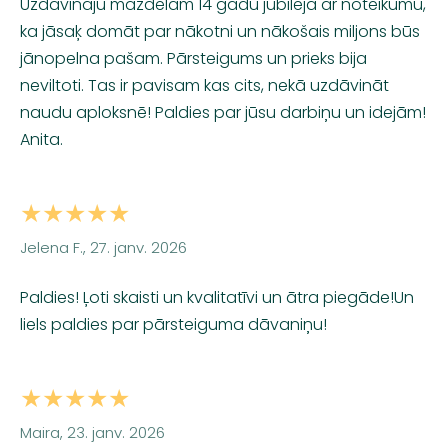
Uzdāvināju mazdēlam 14 gadu jubilejā ar noteikumu,
ka jāsaķ domāt par nākotni un nākošais miljons būs
jānopelna pašam. Pārsteigums un prieks bija
neviltoti. Tas ir pavisam kas cits, nekā uzdāvināt
naudu aploksnē! Paldies par jūsu darbiņu un idejām!
Anita.
★★★★★
Jelena F., 27. janv. 2026
Paldies! Ļoti skaisti un kvalitatīvi un ātra piegāde!Un
liels paldies par pārsteiguma dāvaniņu!
★★★★★
Maira, 23. janv. 2026