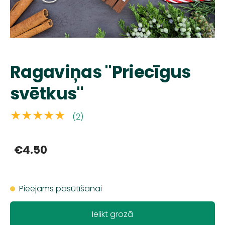
Ragaviņas "Priecīgus
svētkus"
★★★★★
(2)
€4.50
Pieejams pasūtīšanai
Ielikt grozā