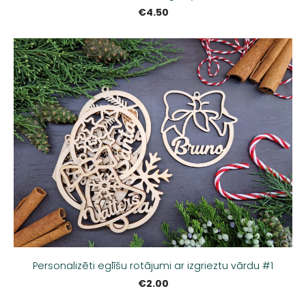
€4.50
Personalizēti eglīšu rotājumi ar izgrieztu vārdu #1
€2.00