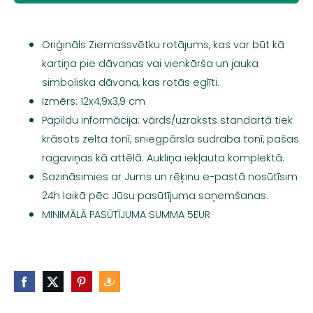
Oriģināls Ziemassvētku rotājums, kas var būt kā
kartiņa pie dāvanas vai vienkārša un jauka
simboliska dāvana, kas rotās eglīti.
Izmērs: 12x4,9x3,9 cm
Papildu informācija: vārds/uzraksts standartā tiek
krāsots zelta tonī, sniegpārsla sudraba tonī, pašas
ragaviņas kā attēlā. Aukliņa iekļauta komplektā.
Sazināsimies ar Jums un rēķinu e-pastā nosūtīsim
24h laikā pēc Jūsu pasūtījuma saņemšanas.
MINIMĀLĀ PASŪTĪJUMA SUMMA 5EUR