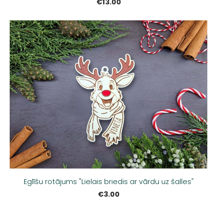
€13.00
Eglīšu rotājums "Lielais briedis ar vārdu uz šalles"
€3.00