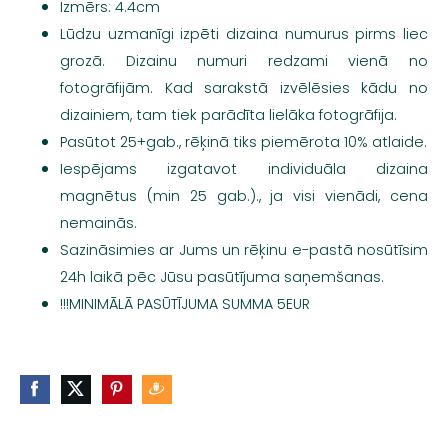
Izmērs: 4.4cm
Lūdzu uzmanīgi izpēti dizaina numurus pirms liec
grozā. Dizainu numuri redzami vienā no
fotogrāfijām. Kad sarakstā izvēlēsies kādu no
dizainiem, tam tiek parādīta lielāka fotogrāfija.
Pasūtot 25+gab., rēķinā tiks piemērota 10% atlaide.
Iespējams izgatavot individuāla dizaina
magnētus (min 25 gab.)., ja visi vienādi, cena
nemainās.
Sazināsimies ar Jums un rēķinu e-pastā nosūtīsim
24h laikā pēc Jūsu pasūtījuma saņemšanas.
!!!MINIMĀLĀ PASŪTĪJUMA SUMMA 5EUR