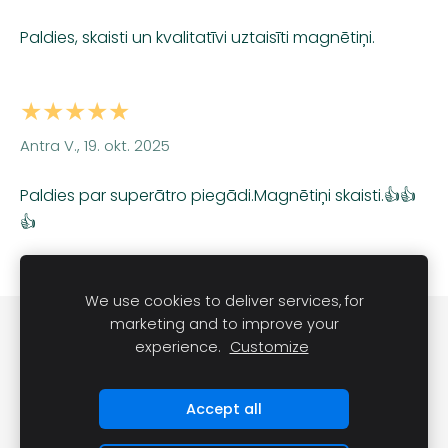
Paldies, skaisti un kvalitatīvi uztaisīti magnētiņi.
★★★★★
Antra V., 19. okt. 2025
Paldies par superātro piegādi.Magnētiņi skaisti.👍👍
👍
We use cookies to deliver services, for
marketing and to improve your
Sīkdatnes
experience.
Customize
Accept all